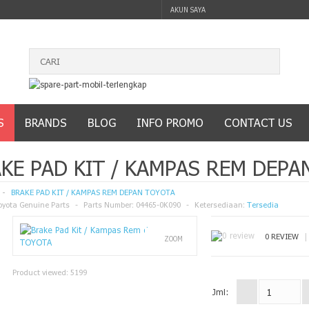
AKUN SAYA
S
BRANDS
BLOG
INFO PROMO
CONTACT US
KE PAD KIT / KAMPAS REM DEP
BRAKE PAD KIT / KAMPAS REM DEPAN TOYOTA
oyota Genuine Parts
Parts Number:
04465-0K090
Ketersediaan:
Tersedia
0 REVIEW
ZOOM
Product viewed:
5199
Jml: