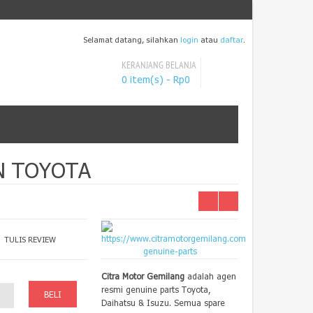
Selamat datang, silahkan
login
atau
daftar
.
KERANJANG BELANJA
0 item(s) - Rp0
AN TOYOTA
|
TULIS REVIEW
Citra Motor Gemilang
adalah agen
resmi genuine parts Toyota,
Daihatsu & Isuzu. Semua spare