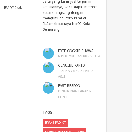
parts yang kami jual terjamin
keasliannya, Anda dapat membeli
BANDINGKAN
secara langsung dengan
mengunjungi toko kami di
Jl.Sambiroto raya No.90 Kota
Semarang.
FREE ONGKIR P.JAWA
MIN PEMBELIAN RP.2,5JUTA
GENUINE PARTS
JAMINAN SPARE PARTS
ASLI
FAST RESPON
PENGIRIMAN BARANG
CEPAT
TAGS:
BRAKE PAD KIT
KAMPAS REM DEPAN TOYOTA