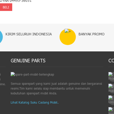
DYNA 04495-36051
KIRIM SELURUH INDONESIA
BANYAK PROMO
GENUINE PARTS
C
i
i
Semua sparepart yang kami jual adalah genuine dan bergaransi
ine.
resmi.Tim kami selalu siap membantu untuk memenuhi
kebutuhan sparepart mobil Anda.
.
Lihat Katalog Suku Cadang Mobil..