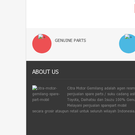
GENUINE PARTS
ABOUT US
Citra Motor Gemilang adalah agen resm
penjualan spare parts / suku cadang asl
Toyota, Daihatsu dan Isuzu 100% Genu
Melayani penjualan sparepart mobil
secara grosir ataupun retail untuk seluruh wilayah Indonesia