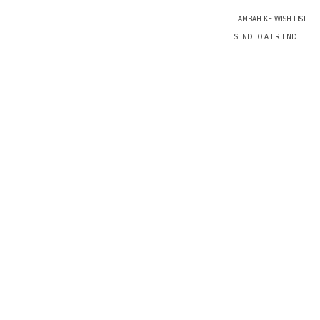
TAMBAH KE WISH LIST
SEND TO A FRIEND