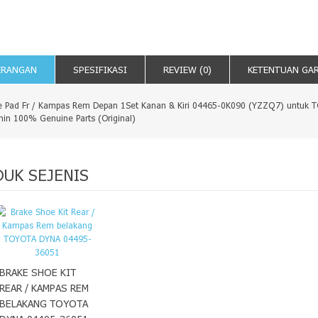
ERANGAN
SPESIFIKASI
REVIEW (0)
KETENTUAN GA
e Pad Fr / Kampas Rem Depan 1Set Kanan & Kiri 04465-0K090 (YZZQ7) untuk
min 100% Genuine Parts (Original)
UK SEJENIS
BRAKE SHOE KIT
REAR / KAMPAS REM
BELAKANG TOYOTA