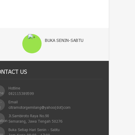
BUKA SENIN-SABTU
ONTACT US
Hotline
082115389599
Email
citramotorgemilang@yahoo(dot)com
Jl.Sambiroto Raya No.90
Semarang, Jawa Tengah 50276
Buka Setiap Hari Senin - Sabtu
