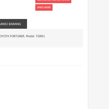
04465-0K090
RANSI BARANG
 TOYOTA FORTUNER. Model. TGN51