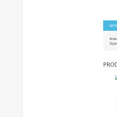
KET
Brak
Dija
PROD