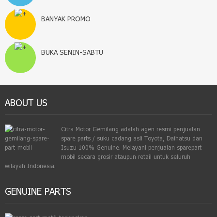
BANYAK PROMO
BUKA SENIN-SABTU
ABOUT US
Citra Motor Gemilang adalah agen resmi penjualan
spare parts / suku cadang asli Toyota, Daihatsu dan
Isuzu 100% Genuine. Melayani penjualan sparepart
mobil secara grosir ataupun retail untuk seluruh
wilayah Indonesia.
GENUINE PARTS