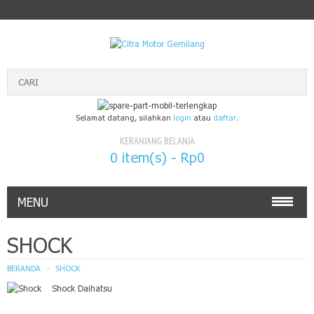
Selamat datang, silahkan
login
atau
daftar
.
KERANJANG BELANJA
0 item(s) - Rp0
MENU
TOYOTA GENUINE PARTS
SHOCK
DAIHATSU GENUINE PARTS
BERANDA
SHOCK
Shock Daihatsu
ISUZU GENUINE PARTS