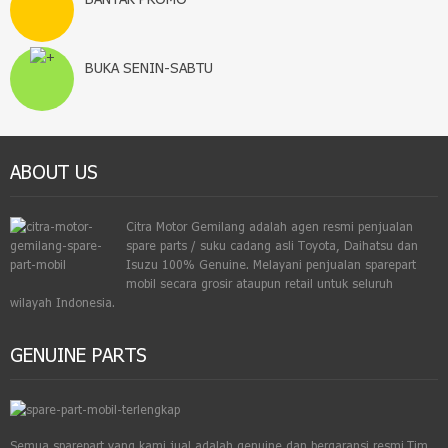
BUKA SENIN-SABTU
ABOUT US
Citra Motor Gemilang adalah agen resmi penjualan
spare parts / suku cadang asli Toyota, Daihatsu dan
Isuzu 100% Genuine. Melayani penjualan sparepart
mobil secara grosir ataupun retail untuk seluruh
wilayah Indonesia.
GENUINE PARTS
Semua sparepart yang kami jual adalah genuine dan bergaransi resmi.Tim