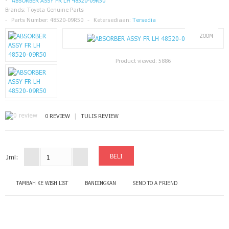
ABSORBER ASSY FR LH 48520-09R50
Brands:
BLOG
Toyota Genuine Parts
Parts Number:
48520-09R50
Ketersediaan:
Tersedia
CONTACT US
ZOOM
Product viewed:
5886
|
0 REVIEW
TULIS REVIEW
Jml:
TAMBAH KE WISH LIST
BANDINGKAN
SEND TO A FRIEND