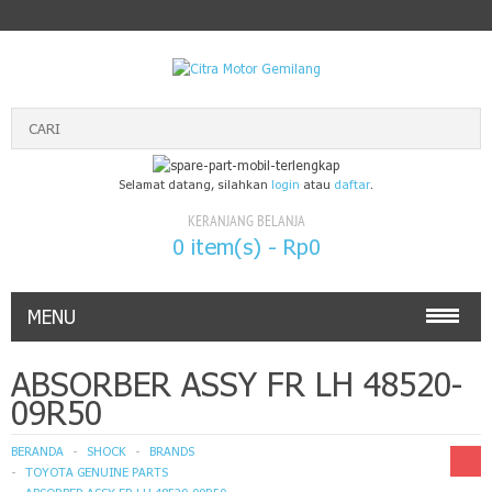
Selamat datang, silahkan
login
atau
daftar
.
KERANJANG BELANJA
0 item(s) - Rp0
MENU
TOYOTA GENUINE PARTS
ABSORBER ASSY FR LH 48520-
09R50
DAIHATSU GENUINE PARTS
BERANDA
SHOCK
BRANDS
ISUZU GENUINE PARTS
TOYOTA GENUINE PARTS